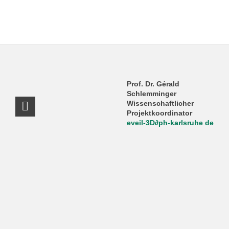
Prof. Dr. Gérald
Schlemminger
Wissenschaftlicher
RSS-Feed
Projektkoordinator
eveil-3D
∂
ph-karlsruhe de