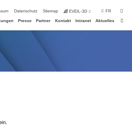
suc
ssum
Datenschutz
Sitemap
FR
EVEIL-3D
Star
ltungen
Presse
Partner
Kontakt
Intranet
Aktuelles
ein.